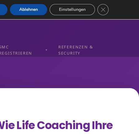
GDPR Cookie-Bann
Ablehnen
Einstellungen
SMC
REFERENZEN &
▼
REGISTRIEREN
SECURITY
Wie Life Coaching Ihre