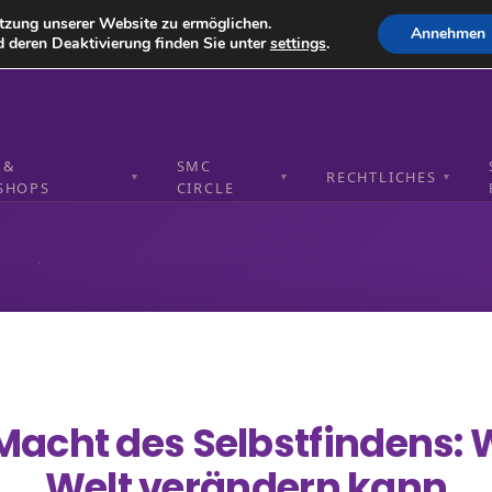
tzung unserer Website zu ermöglichen.
In den Ultra Modus
Annehmen
 deren Deaktivierung finden Sie unter
settings
.
 &
SMC
RECHTLICHES
▼
▼
▼
SHOPS
CIRCLE
Macht des Selbstfindens: 
Welt verändern kann