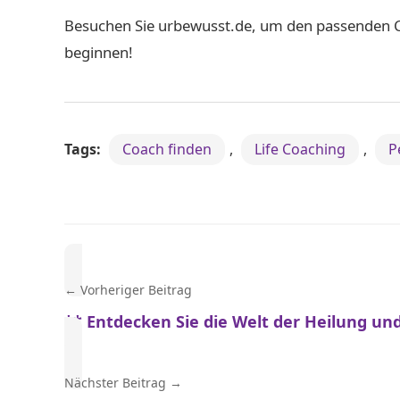
Besuchen Sie urbewusst.de, um den passenden C
beginnen!
Tags:
Coach finden
,
Life Coaching
,
P
Beitragsnavigation
← Vorheriger Beitrag
** Entdecken Sie die Welt der Heilung u
Nächster Beitrag →