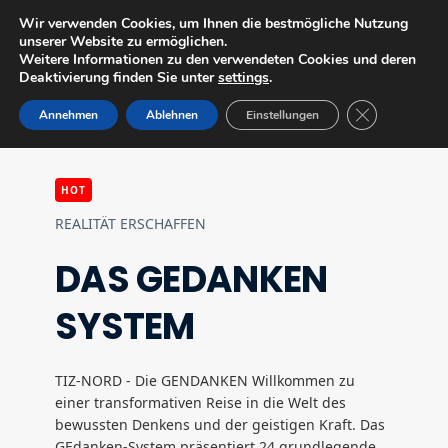
Wir verwenden Cookies, um Ihnen die bestmögliche Nutzung
In den Ultra Modus
unserer Website zu ermöglichen.
Weitere Informationen zu den verwendeten Cookies und deren
Deaktivierung finden Sie unter
settings
.
SMCSCOOL
GDPR Cookie-
Annehmen
Ablehnen
Einstellungen
HOT
REALITÄT ERSCHAFFEN
DAS GEDANKEN
SYSTEM
TIZ-NORD - Die GENDANKEN Willkommen zu
einer transformativen Reise in die Welt des
bewussten Denkens und der geistigen Kraft. Das
GEdanken-System präsentiert 24 grundlegende